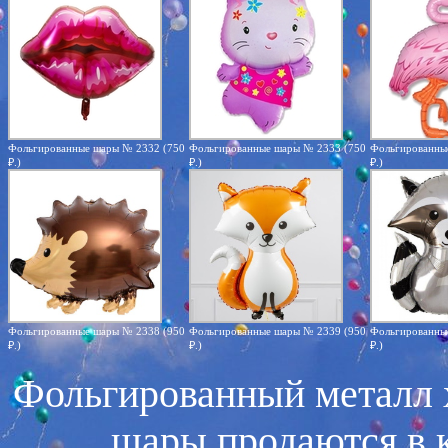
Фольгированные шары № 2332 (750
Фольгированные шары № 2333 (750
Фольгированны
₽.)
₽.)
₽.)
Фольгированные шары № 2338 (950
Фольгированные шары № 2339 (950
Фольгированны
₽.)
₽.)
₽.)
Фольгированный металл 
шары продаются в 