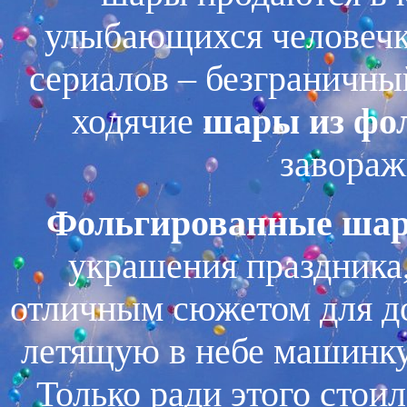
улыбающихся человечко
сериалов – безграничны
ходячие
шары из фо
завораж
Фольгированные ша
украшения праздника, 
отличным сюжетом для до
летящую в небе машинку 
Только ради этого стои