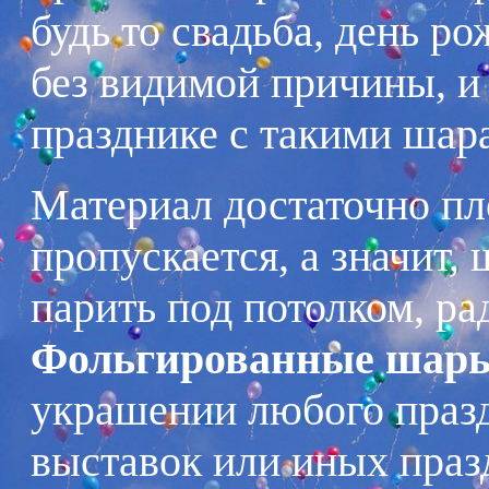
будь то свадьба, день р
без видимой причины, и 
празднике с такими шара
Материал достаточно пло
пропускается, а значит,
парить под потолком, ра
Фольгированные шар
украшении любого празд
выставок или иных пра